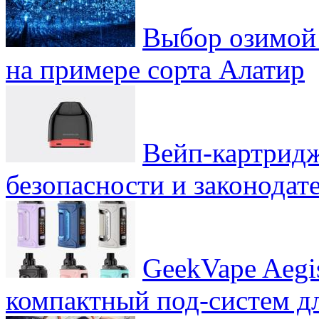
Выбор озимой 
на примере сорта Алатир
Вейп-картридж
безопасности и законодат
GeekVape Aegi
компактный под-систем д