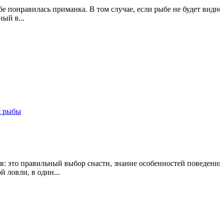
бе понравилась приманка. В том случае, если рыбе не будет вид
ый в...
я рыбы
ов: это правильный выбор снасти, знание особенностей поведе
 ловли, в один...