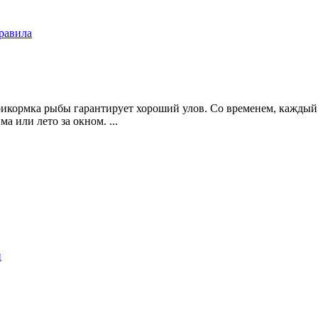
равила
рикормка рыбы гарантирует хороший улов. Со временем, кажды
а или лето за окном. ...
й