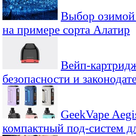
Выбор озимой 
на примере сорта Алатир
Вейп-картридж
безопасности и законодат
GeekVape Aegi
компактный под-систем д