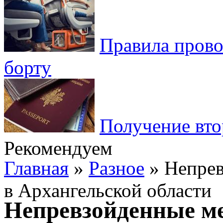
Правила пров
борту
Получение вто
Рекомендуем
Главная
»
Разное
» Непрев
в Архангельской области
Непревзойденные ме