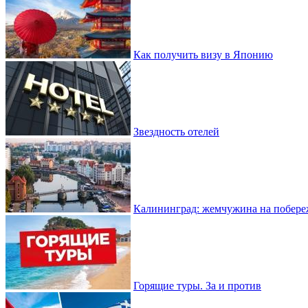
Как получить визу в Японию
Звездность отелей
Калининград: жемчужина на побере
Горящие туры. За и против