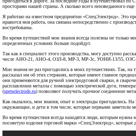
пригодиться в дороге. За последние годы я путешествовал по 
просторами нашей страны. А сколько всего неизведанного еще 
Я работаю на известном предприятии «СпецЭлектрод». Это про
нравится моя работа, она связана непосредственно с производс
востребованы.
Во время путешествий мои знания всегда полезны не только мн
определенных условиях больше подойдут.
Так как я специалист этого производства, могу доступно расска
числе АНО-21, АНО-4, ОЗЛ-8, МР-3, МР-3с, УОНИ-13/55, ОЗС-1
Мои знания не раз пригодились в моих путешествиях. Так, на т
рассказал им об этих стержнях, которые имеют главное предна
они применяются для ручной электродуговой сварки, в сварочн
расплавлении металла с помощью электрической дуги, темпера
(
spetselectrode.ru
) позволяют получить прочное соединение мет
Как оказалось, мои знания, опыт и электроды пригодились. На 
окружающие, и дети в том числе, которые первыми заметили мо
Во время путешествия всегда находятся люди, которым нужна м
посоветую изделия торговой марки «СпецЭлектрод», которые до