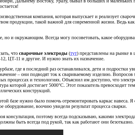
Сибири, Дальнему Востоку, Уралу, бывал в больших и маленьких
остается!
изводственная компания, которая выпускает и реализует свароч
твом продукции, такой важной для современной жизни. Ведь как 
е, но и окружающим. Всегда могу посоветовать, какое оборудова
зать, что
сварочные электроды
(
тут
) представлены на рынке в 
2, ЦТ-11 и другие. И нужно знать их назначение.
урбазе, где я последний раз останавливался, дети и подростки у
значение – они подводят ток к свариваемому изделию. Вопросов 
ых процессах и технологиях. Объяснил им доступно, что электр
тура которой достигает 5000°С. Этот показатель превосходит т
аллических конструкций.
этой базе нужно было помочь отремонтировать каркас навеса. Я с
е оборудование, воочию увидели результат процесса сварки.
оя консультация, поэтому всегда подсказываю, какими электрода
лжны быть всегда под рукой, так как работают они безотказно.