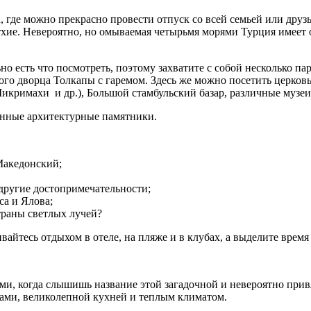
на, где можно прекрасно провести отпуск со всей семьей или дру
етхие. Невероятно, но омываемая четырьмя морями Турция имеет
но есть что посмотреть, поэтому захватите с собой несколько па
кого дворца Толкапы с гаремом. Здесь же можно посетить церко
икримахи и др.), Большой стамбульский базар, различные музеи 
енные архитектурные памятники.
Македонский;
 другие достопримечательности;
са и Ялова;
траны светлых лучей?
айтесь отдыхом в отеле, на пляже и в клубах, а выделите время
ами, когда слышишь название этой загадочной и невероятно при
вами, великолепной кухней и теплым климатом.