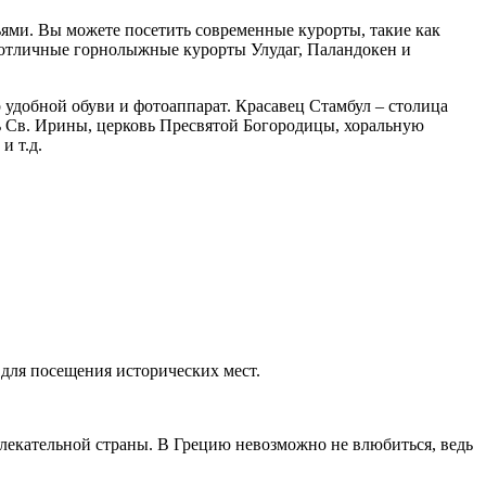
зьями. Вы можете посетить современные курорты, такие как
 отличные горнолыжные курорты Улудаг, Паландокен и
р удобной обуви и фотоаппарат. Красавец Стамбул – столица
вь Св. Ирины, церковь Пресвятой Богородицы, хоральную
и т.д.
 для посещения исторических мест.
влекательной страны. В Грецию невозможно не влюбиться, ведь