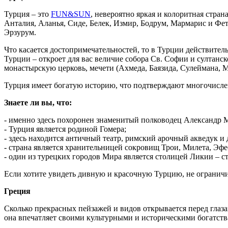
Турция – это
FUN&SUN
, невероятно яркая и колоритная стра
Анталия, Аланья, Сиде, Белек, Измир, Бодрум, Мармарис и Ф
Эрзурум.
Что касается достопримечательностей, то в Турции действитель
Турции – откроет для вас величие собора Св. Софии и султанс
монастырскую церковь, мечети (Ахмеда, Баязида, Сулеймана, М
Турция имеет богатую историю, что подтверждают многочисл
Знаете ли вы, что:
- именно здесь похоронен знаменитый полководец Александр 
- Турция является родиной Гомера;
- здесь находится античный театр, римский арочный акведук и
- страна является хранительницей сокровищ Трои, Милета, Эфе
- один из турецких городов Мира является столицей Ликии – с
Если хотите увидеть дивную и красочную Турцию, не ограничив
Греция
Сколько прекрасных пейзажей и видов открывается перед глаз
она впечатляет своими культурными и историческими богатст