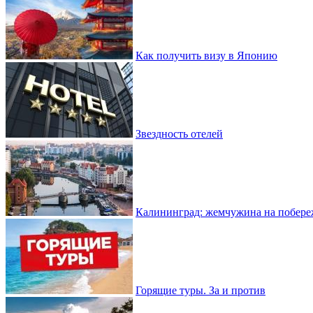
Как получить визу в Японию
Звездность отелей
Калининград: жемчужина на побере
Горящие туры. За и против