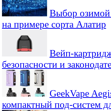
Выбор озимой 
на примере сорта Алатир
Вейп-картридж
безопасности и законодат
GeekVape Aegi
компактный под-систем д