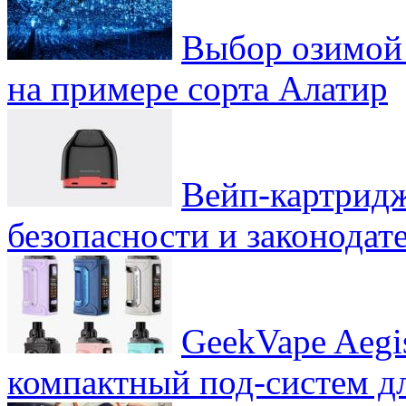
Выбор озимой 
на примере сорта Алатир
Вейп-картридж
безопасности и законодат
GeekVape Aegi
компактный под-систем д