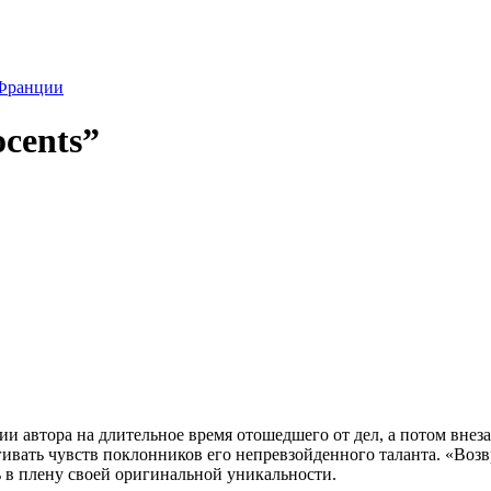
 Франции
cents”
ии автора на длительное время отошедшего от дел, а потом вне
агивать чувств поклонников его непревзойденного таланта. «Во
 в плену своей оригинальной уникальности.