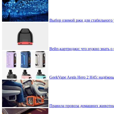
Выбор озимой ржи для стабильного 
Вейп-картриджи: что нужно знать о 
GeekVape Aegis Hero 2 H45: надёжн
Правила провоза домашних животны