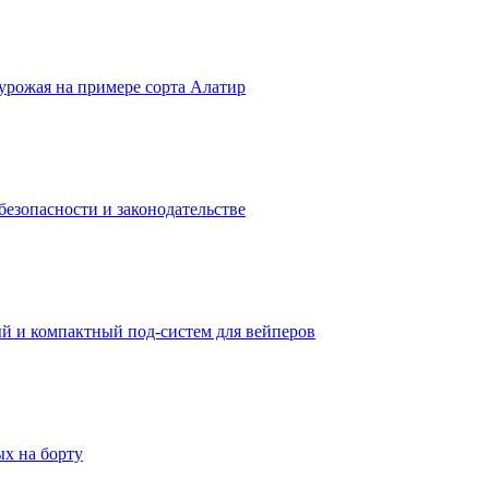
урожая на примере сорта Алатир
безопасности и законодательстве
ый и компактный под-систем для вейперов
х на борту