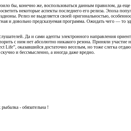
оило бы, конечно же, воспользоваться данным правилом, да еще и
осветить некоторые аспекты последнего его релиза. Эпоха попу
адионы. Релиз не выделяется своей оригинальностью, особенност
ная и довольно предсказуемая программа. Ожидать чего — то эд
слушателей. Да и сами адепты электронного направления ориен
спорить с ним нет абсолютно никакого резона. Приняли участие н
ect Life”, оказавшийся достаточно веселым, но тоже слегка отд
скучно и бессмысленно, а иногда даже вредно.
рыбалка - обязательна !