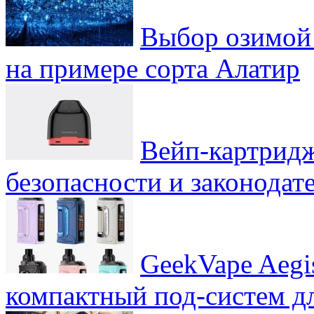
Выбор озимой 
на примере сорта Алатир
Вейп-картридж
безопасности и законодат
GeekVape Aegi
компактный под-систем д