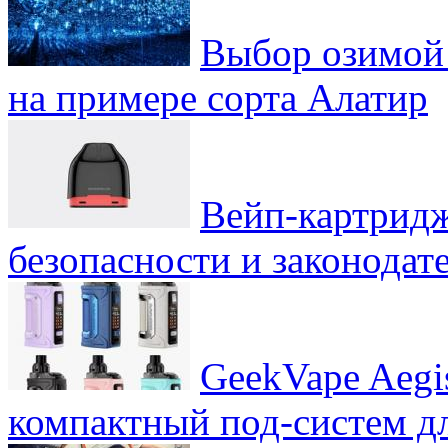
Выбор озимой 
на примере сорта Алатир
Вейп-картридж
безопасности и законодат
GeekVape Aegi
компактный под-систем д