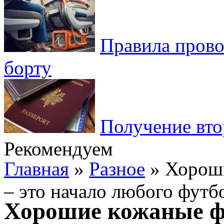
Правила пров
борту
Получение вто
Рекомендуем
Главная
»
Разное
» Хорош
– это начало любого футб
Хорошие кожаные ф