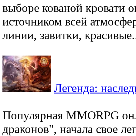
выборе кованой кровати о
источником всей атмосфе
линии, завитки, красивые..
Легенда: наслед
Популярная MMORPG онла
драконов", начала свое л