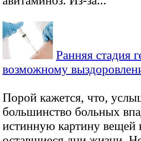
авитаминоз. Из-за...
Ранняя стадия г
возможному выздоровлен
Порой кажется, что, услы
большинство больных впад
истинную картину вещей 
оставшиеся дни жизни. Но 