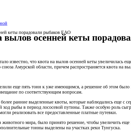
тной
ней кеты порадовали рыбаков ЕАО
 вылов осенней кеты порадов
тало известно, что квота на вылов осенней кеты увеличилась еще
 союза Амурской области, причем распространяется квота на вы
лили еще пять тонн к уже имеющимся, а решение об этом было п
овещание по соответствующим вопросам.
о более ранние выделенные квоты, которые наблюдались еще с с
й ход рыбы в период лососевой путины. Также особую роль сыгр
могли реализовать все предоставленные платные путевки.
в животного мира, было принято решение, чтобы увеличить еще 
олнительные тонны выделены на участках реки Тунгуска.