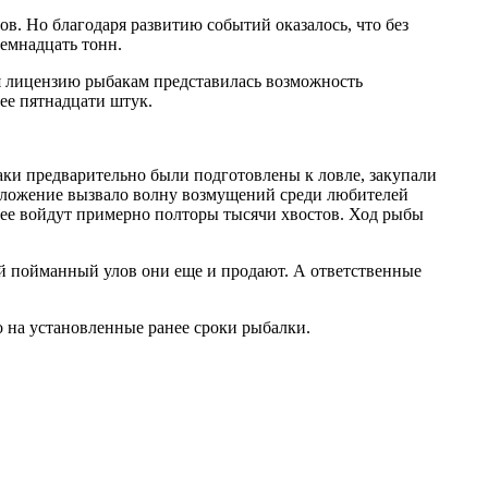
в. Но благодаря развитию событий оказалось, что без
семнадцать тонн.
я лицензию рыбакам представилась возможность
лее пятнадцати штук.
аки предварительно были подготовлены к ловле, закупали
положение вызвало волну возмущений среди любителей
 нее войдут примерно полторы тысячи хвостов. Ход рыбы
вой пойманный улов они еще и продают. А ответственные
о на установленные ранее сроки рыбалки.