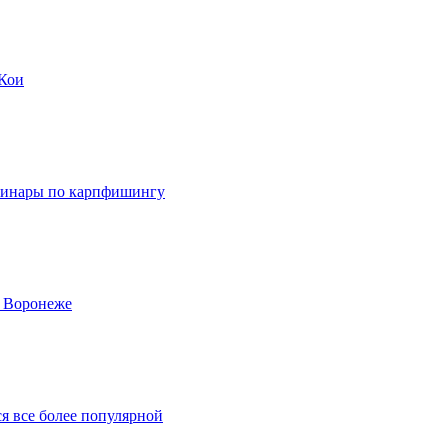
 Кои
еминары по карпфишингу
в Воронеже
я все более популярной