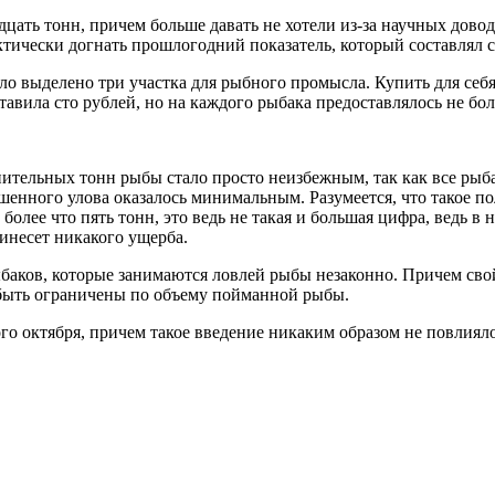
ать тонн, причем больше давать не хотели из-за научных доводо
ктически догнать прошлогодний показатель, который составлял 
о выделено три участка для рыбного промысла. Купить для себ
тавила сто рублей, но на каждого рыбака предоставлялось не бо
ительных тонн рыбы стало просто неизбежным, так как все рыб
ешенного улова оказалось минимальным. Разумеется, что такое 
олее что пять тонн, это ведь не такая и большая цифра, ведь в
инесет никакого ущерба.
 рыбаков, которые занимаются ловлей рыбы незаконно. Причем с
 быть ограничены по объему пойманной рыбы.
го октября, причем такое введение никаким образом не повлиял