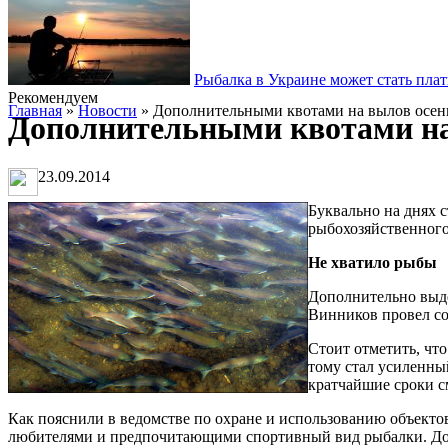
Рыбалка в Украине может стать пла
Рекомендуем
Главная
»
Новости
» Дополнительными квотами на вылов осен
Дополнительными квотами на
23.09.2014
Буквально на днях с
рыбохозяйственного
Не хватило рыбы
Дополнительно выде
Винников провел с
Стоит отметить, чт
тому стал усиленны
кратчайшие сроки с
Как пояснили в ведомстве по охране и использованию объекто
любителями и предпочитающими спортивный вид рыбалки. Доп