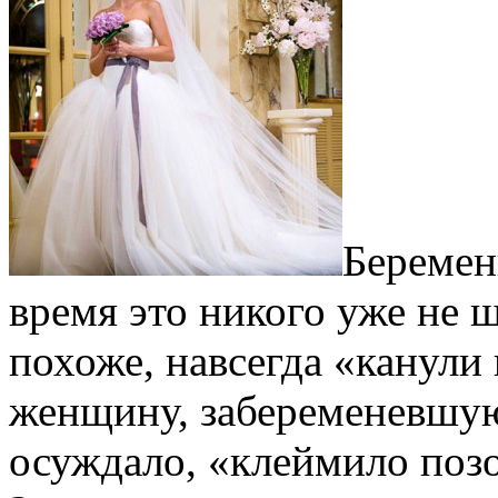
Беремен
время это никого уже не ш
похоже, навсегда «канули 
женщину, забеременевшую
осуждало, «клеймило позо