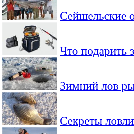
Сейшельские о
Что подарить 
Зимний лов ры
Секреты ловли