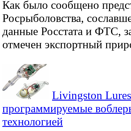
Как было сообщено предс
Росрыболовства, сославше
данные Росстата и ФТС, з
отмечен экспортный приро
Livingston Lure
программируемые воблеры
технологией