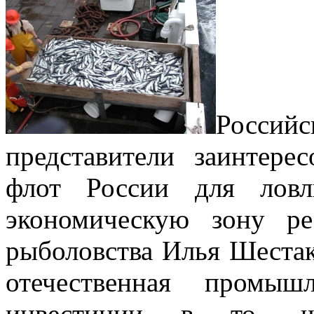
Росси
представители заинтере
флот России для лов
экономическую зону ре
рыболовства Илья Шестако
отечественная промыш
инвестиции в то, чт