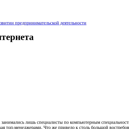
азвитии предпринимательской деятельности
нтернета
 занимались лишь специалисты по компьютерным специальностя
вая топ-менеджерами. Что же привело к столь большой востребо