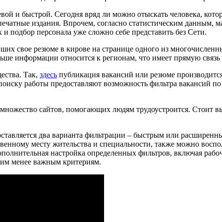
ешевой и быстрой. Сегодня вряд ли можно отыскать человека, ко
 печатные издания. Впрочем, согласно статистическим данным, м
к и подбор персонала уже сложно себе представить без Сети.
вших свое резюме в кирове на странице одного из многочисленн
льше информации относится к регионам, что имеет прямую связ
ества. Так,
здесь
публикация вакансий или резюме производится
по поиску работы предоставляют возможность фильтра вакансий п
 множество сайтов, помогающих людям трудоустроится. Стоит в
ставляется два варианта фильтрации – быстрым или расширенны
ственному месту жительства и специальности, также можно воспо
полнительная настройка определенных фильтров, включая рабочи
гим менее важным критериям.