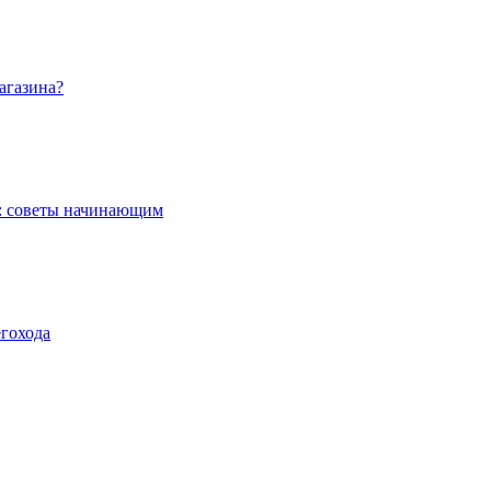
агазина?
: советы начинающим
егохода