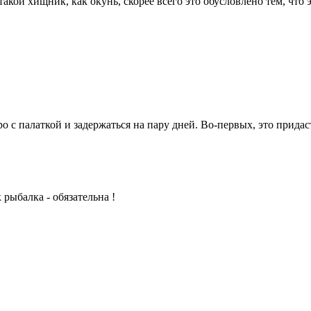
ой хищник, как окунь, скорее всего это обусловлено тем, что э
 с палаткой и задержаться на пару дней. Во-первых, это придас
рыбалка - обязательна !