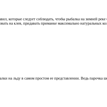
авил, которые следует соблюдать, чтобы рыбалка на зимней рек
овать на клев, придавать приманке максимально натуральных ко
балки на льду в самом простом ее представлении. Ведь парочк