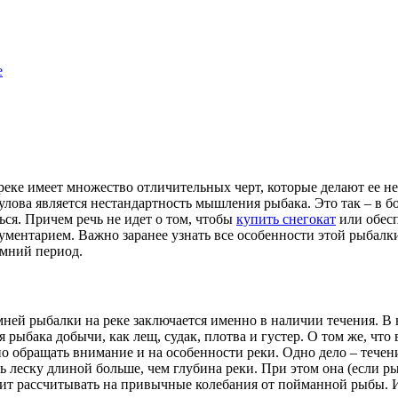
е
реке имеет множество отличительных черт, которые делают ее не
лова является нестандартность мышления рыбака. Это так – в бо
ься. Причем речь не идет о том, чтобы
купить снегокат
или обесп
ментарием. Важно заранее узнать все особенности этой рыбалк
имний период.
мней рыбалки на реке заключается именно в наличии течения. В 
 рыбака добычи, как лещ, судак, плотва и густер. О том же, что
о обращать внимание и на особенности реки. Одно дело – течени
леску длиной больше, чем глубина реки. При этом она (если рыб
стоит рассчитывать на привычные колебания от пойманной рыбы