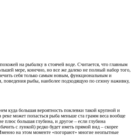
похожей на рыбалку в стоячей воде. Считается, что главным
льшей мере, конечно, но все же далеко не полный набор того,
ечить себя только самым новым, функциональным и
и, поведения рыбы, наиболее подходящую по сезону наживку,
нем куда большая вероятность поклевки такой крупной и
 в реке может попасться рыба меньше ста грамм веса вообще
е плюс большая глубина, и другое – если глубина
ачить с лункой) редко будет иметь прямой вид – скорее
. Именно на этом моменте «погорают» многие неопытные