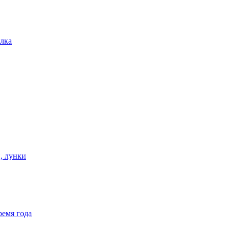
лка
, лунки
ремя года