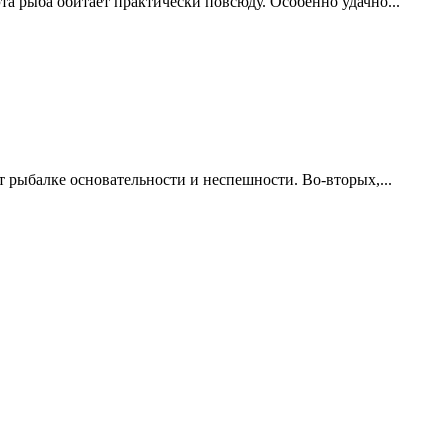
та рыба обитает практически повсюду. Особенно удачно...
т рыбалке основательности и неспешности. Во-вторых,...