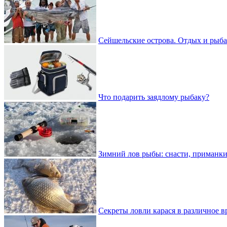
Сейшельские острова. Отдых и рыба
Что подарить заядлому рыбаку?
Зимний лов рыбы: снасти, приманки
Секреты ловли карася в различное в