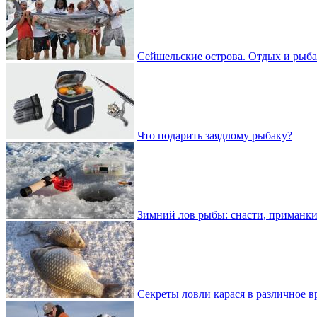
Сейшельские острова. Отдых и рыба
Что подарить заядлому рыбаку?
Зимний лов рыбы: снасти, приманки
Секреты ловли карася в различное в