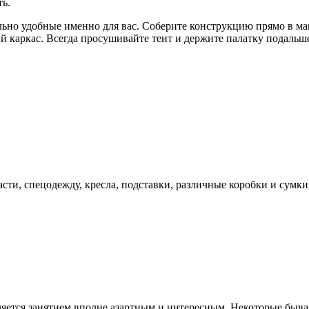
ть.
льно удобные именно для вас. Соберите конструкцию прямо в маг
й каркас. Всегда просушивайте тент и держите палатку подальше
и, спецодежду, кресла, подставки, различные коробки и сумки, 
 является занятием вполне азартным и интересным. Некоторые б