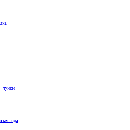
лка
, лунки
ремя года