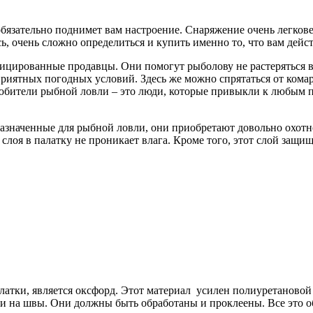
бязательно поднимет вам настроение. Снаряжение очень легков
сь, очень сложно определиться и купить именно то, что вам дей
фицированные продавцы. Они помогут рыболову не растеряться 
приятных погодных условий. Здесь же можно спрятаться от кома
Любители рыбной ловли – это люди, которые привыкли к любым 
дназначенные для рыбной ловли, они приобретают довольно охот
лоя в палатку не проникает влага. Кроме того, этот слой защищ
.
атки, является оксфорд. Этот материал усилен полиуретановой
 и на швы. Они должны быть обработаны и проклеены. Все это 