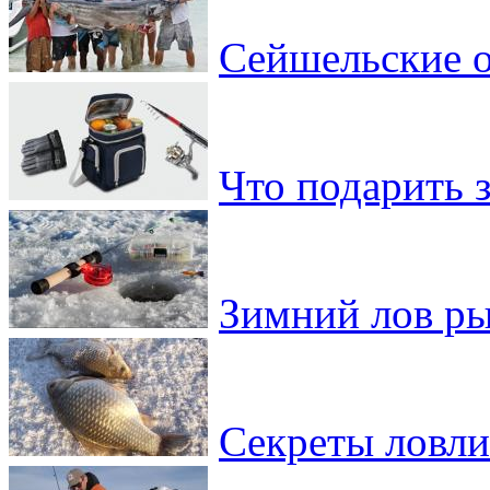
Сейшельские о
Что подарить 
Зимний лов ры
Секреты ловли