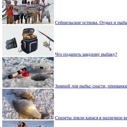
Сейшельские острова. Отдых и рыба
Что подарить заядлому рыбаку?
Зимний лов рыбы: снасти, приманки
Секреты ловли карася в различное в