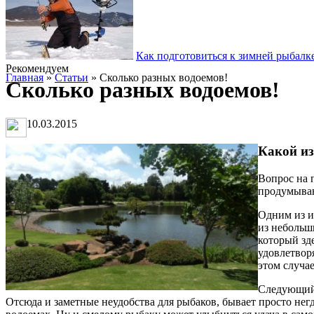
Как подготовиться к зимней рыбалк
Рекомендуем
Главная
»
Статьи
» Сколько разных водоемов!
Сколько разных водоемов!
10.03.2015
Какой из
Вопрос на 
продумываю
Одним из и
из небольши
который зде
удовлетвор
этом случае
Следующий 
Отсюда и заметные неудобства для рыбаков, бывает просто негд