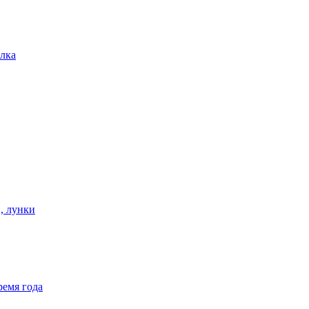
лка
, лунки
ремя года