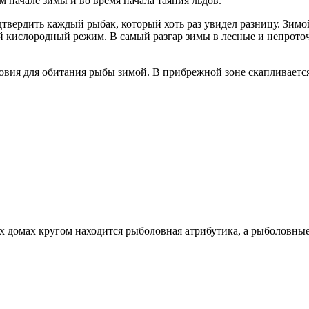
 начале зимы и во время начала таяния льдов.
дтвердить каждый рыбак, который хоть раз увидел разницу. Зимо
й кислородный режим. В самый разгар зимы в лесные и непроточн
словия для обитания рыбы зимой. В прибрежной зоне скапливаетс
 домах кругом находится рыболовная атрибутика, а рыболовные 