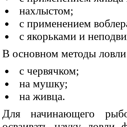
нахлыстом;
с применением воблера
с якорьками и неподв
В основном методы ловли 
с червячком;
на мушку;
на живца.
Для начинающего рыбо
осваивать науку ловли 