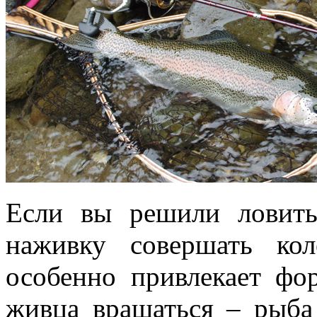
Если вы решили ловить
наживку совершать ко
особенно привлекает фо
живца вращаться – рыба