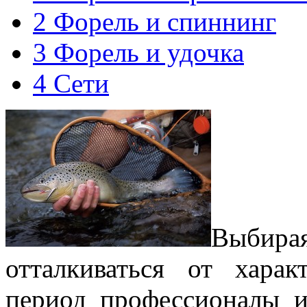
2
Форель и спиннинг
3
Форель и удочка
4
Сети
Выбирая
отталкиваться от хара
период профессионалы и