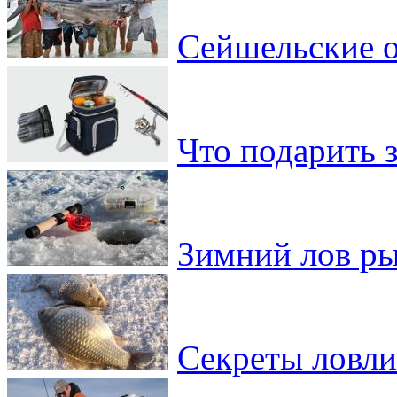
Сейшельские о
Что подарить 
Зимний лов ры
Секреты ловли