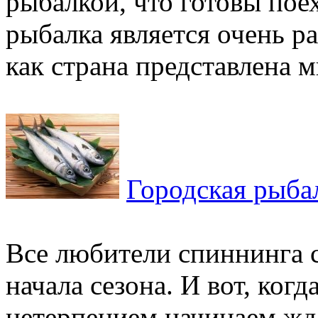
рыбалкой, что готовы пое
рыбалка является очень р
как страна представлена м
Городская рыба
Все любители спиннинга с
начала сезона. И вот, ког
нетерпением начинаем жд