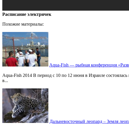
Расписание электричек
Похожие материалы:
Aqua-Fish — рыбная конференция «Раз
Aqua-Fish 2014 В период с 10 по 12 июня в Израиле состоялас
в...
Дальневосточный леопард – Земля леоп