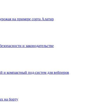
урожая на примере сорта Алатир
безопасности и законодательстве
ый и компактный под-систем для вейперов
х на борту