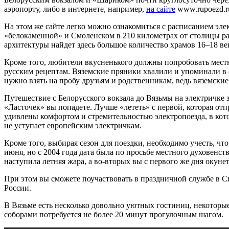
аэропорту, либо в интернете, например,
на сайте
www.rupoezd.ru
На этом же сайте легко можно ознакомиться с расписанием эле
«белокаменной» и Смоленском в 210 километрах от столицы ра
архитектуры найдет здесь большое количество храмов 16–18 ве
Кроме того, любители вкусненького должны попробовать местн
русским рецептам. Вяземские пряники хвалили и упоминали в 
нужно взять на пробу друзьям и родственникам, ведь вяземски
Путешествие с Белорусского вокзала до Вязьмы на электричке з
«Ласточек» вы попадете. Лучше «лететь» с первой, которая отп
удивлены комфортом и стремительностью электропоезда, в котор
не уступает европейским электричкам.
Кроме того, выбирая сезон для поездки, необходимо учесть, чт
июня, но с 2004 года дата была по просьбе местного духовенст
наступила летняя жара, а во-вторых вы с первого же дня окуне
При этом вы сможете поучаствовать в праздничной службе в Св
России.
В Вязьме есть несколько довольно уютных гостиниц, некоторые
соборами потребуется не более 20 минут прогулочным шагом.