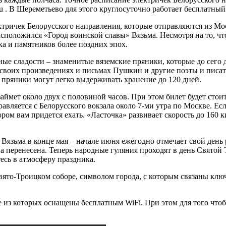
 . В Шереметьево для этого круглосуточно работает бесплатный
ктричек Белорусского направления, которые отправляются из Мо
сположился «Город воинской славы» Вязьма. Несмотря на то, чт
ка и памятников более поздних эпох.
ые сладости – знаменитые вяземские пряники, которые до сего
своих произведениях и письмах Пушкин и другие поэты и писате
е пряники могут легко выдерживать хранение до 120 дней.
аймет около двух с половиной часов. При этом билет будет стоит
равляется с Белорусского вокзала около 7-ми утра по Москве. Ес
ом вам придется ехать. «Ласточка» развивает скорость до 160 к
о Вязьма в конце мая – начале июня ежегодно отмечает свой ден
ва перенесена. Теперь народные гуляния проходят в день Святой
тесь в атмосферу праздника.
ято-Троицком соборе, символом города, с которым связаны ключ
 из которых оснащены бесплатным WiFi. При этом для того чтоб