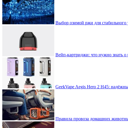
Выбор озимой ржи для стабильного 
Вейп-картриджи: что нужно знать о 
GeekVape Aegis Hero 2 H45: надёжн
Правила провоза домашних животны