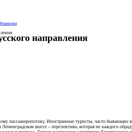
 Франции
вления
усского направления
ому пассажиропотоку. Иностранные туристы, часто бывающие в 
 Ленинградском шоссе – перспектива, которая не каждого обраду
 каждые полчаса. Точное расписание электричек Белорусского 