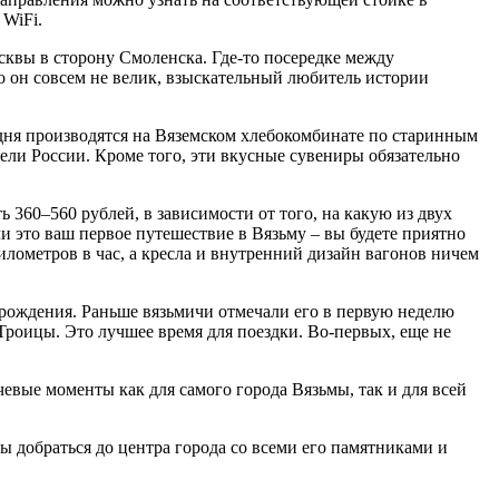
 WiFi.
сквы в сторону Смоленска. Где-то посередке между
о он совсем не велик, взыскательный любитель истории
 дня производятся на Вяземском хлебокомбинате по старинным
ли России. Кроме того, эти вкусные сувениры обязательно
ь 360–560 рублей, в зависимости от того, на какую из двух
ли это ваш первое путешествие в Вязьму – вы будете приятно
илометров в час, а кресла и внутренний дизайн вагонов ничем
ь рождения. Раньше вязьмичи отмечали его в первую неделю
 Троицы. Это лучшее время для поездки. Во-первых, еще не
евые моменты как для самого города Вязьмы, так и для всей
ы добраться до центра города со всеми его памятниками и