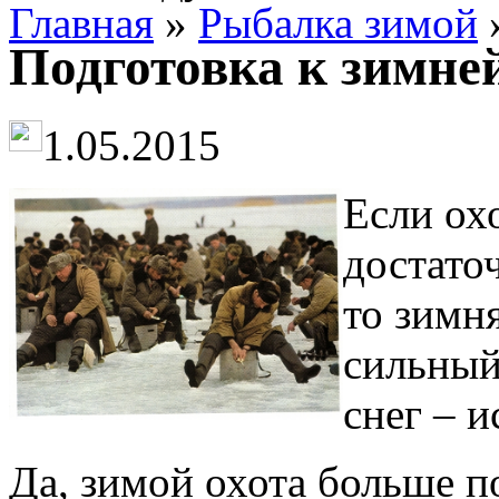
Главная
»
Рыбалка зимой
»
Подготовка к зимней
1.05.2015
Если охо
достато
то зимня
сильный
снег – и
Да, зимой охота больше по