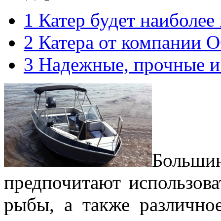
1
Катер будет наиболее
2
Катера от компании
3
Надежные, прочные и 
Большин
предпочитают использов
рыбы, а также различно