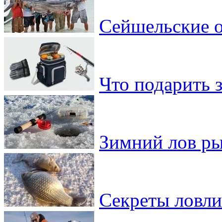
Сейшельские о
Что подарить 
Зимний лов ры
Секреты ловли