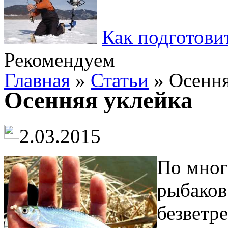
Как подготови
Рекомендуем
Главная
»
Статьи
» Осення
Осенняя уклейка
2.03.2015
По мног
рыбаков
безветр