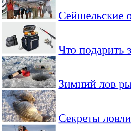
Сейшельские о
Что подарить 
Зимний лов ры
Секреты ловли