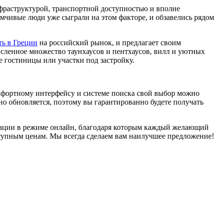
нфраструктурой, транспортной доступностью и вполне
чивые люди уже сыграли на этом факторе, и обзавелись рядом
ь в Греции
на российский рынок, и предлагает своим
исленное множество таунхаусов и пентхаусов, вилл и уютных
 гостиницы или участки под застройку.
комфортному интерфейсу и системе поиска свой выбор можно
но обновляется, поэтому вы гарантированно будете получать
тации в режиме онлайн, благодаря которым каждый желающий
оступным ценам. Мы всегда сделаем вам наилучшее предложение!