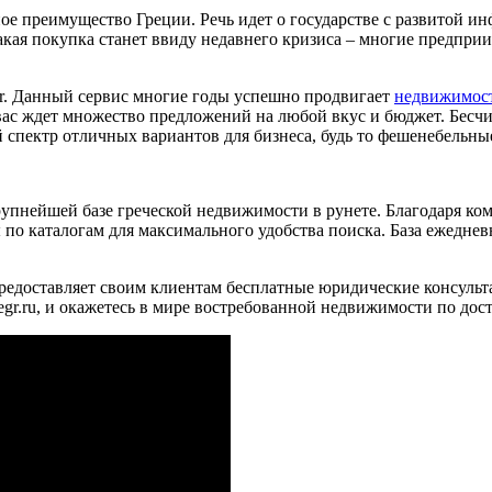
ое преимущество Греции. Речь идет о государстве с развитой и
ая покупка станет ввиду недавнего кризиса – многие предприим
gr. Данный сервис многие годы успешно продвигает
недвижимост
 вас ждет множество предложений на любой вкус и бюджет. Бесч
пектр отличных вариантов для бизнеса, будь то фешенебельные
к крупнейшей базе греческой недвижимости в рунете. Благодаря 
по каталогам для максимального удобства поиска. База ежеднев
редоставляет своим клиентам бесплатные юридические консуль
ategr.ru, и окажетесь в мире востребованной недвижимости по д