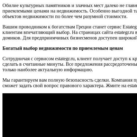
Обилие культурных памятников и злачных мест далеко не главн
приемлемыми ценами на недвижимость. Особенно выгодной так
объектов недвижимости по более чем разумной стоимости.
Вашим проводником к богатствам Греции станет сервис Estate
клиентам впечатляющий выбор. На страницах сайта estategr.ru
домиков. Для предприимчивых бизнесменов доступен широкий с
Богатый выбор недвижимости по приемлемым ценам
Сотрудничая с сервисом estategr.ru, клиент получает доступ 
сделать в считанные минуты. Все предложения рассредоточены 
только наиболее актуальную информацию.
Мы гарантируем вам полную безопасность сделки. Компания п
сможет задать свой вопрос правового характера. Жмите на est