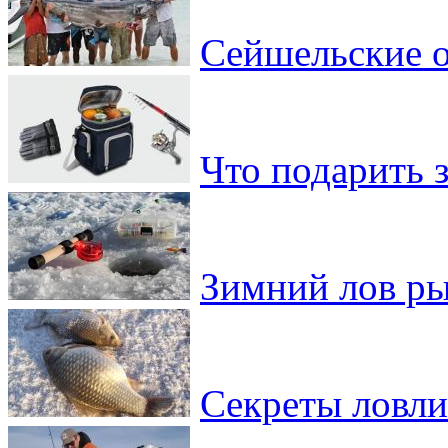
Сейшельские о
Что подарить 
Зимний лов ры
Секреты ловли