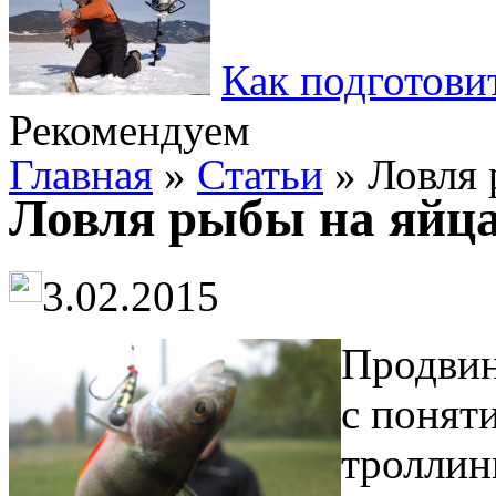
Как подготови
Рекомендуем
Главная
»
Статьи
» Ловля 
Ловля рыбы на яйц
3.02.2015
Продвин
с понят
троллин