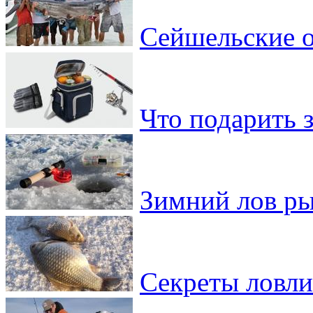
Сейшельские о
Что подарить 
Зимний лов ры
Секреты ловли