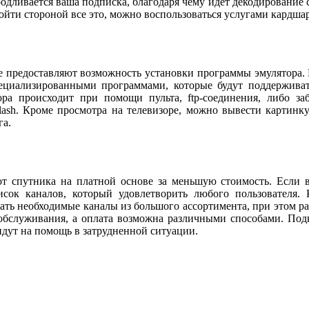
одливается ваша подписка, благодаря чему идет декодирование с
бойти стороной все это, можно воспользоваться услугами кардша
е предоставляют возможность установки программы эмулятора.
циализированными программами, которые будут поддерживать
ора происходит при помощи пульта, ftp-соединения, либо з
ash. Кроме просмотра на телевизоре, можно вывести картинк
а.
т спутника на платной основе за меньшую стоимость. Если ва
сок каналов, который удовлетворить любого пользователя. 
ать необходимые каналы из большого ассортимента, при этом ра
обслуживания, а оплата возможна различными способами. Под
идут на помощь в затрудненной ситуации.