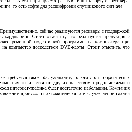
игнала. А если при просмотре ТВ вытащить карту из ресивера,
ринга, то есть софта для расшифровки спутникового сигнала.
 Преимущественно, сейчас реализуются ресиверы с поддержкой
 кардшаринг. Стоит отметить, что реализуется продукция с
аблаговременной подготовкой программы на компьютере при
у на компьютер посредством DVB-карты. Стоит отметить, что
м требуется такое обслуживание, то вам стоит обратиться к
Компания отличается от других качеством предоставляемого
сход интернет-трафика будет достаточно небольшим. Компания
ключение происходит автоматически, а в случае непонимания