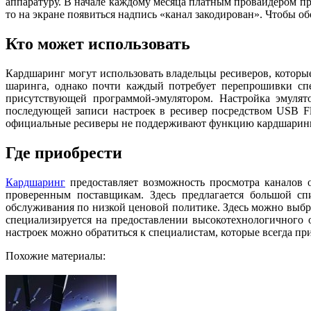
аппаратуру. В начале каждому месяца платным провайдером пр
то на экране появиться надпись «канал закодирован». Чтобы о
Кто может использовать
Кардшаринг могут использовать владельцы ресиверов, которы
шаринга, однако почти каждый потребует перепрошивки спе
присутствующей программой-эмулятором. Настройка эмулят
последующей записи настроек в ресивер посредством USB Fl
официальные ресиверы не поддерживают функцию кардшаринг
Где приобрести
Кардшаринг
предоставляет возможность просмотра каналов о
проверенным поставщикам. Здесь предлагается большой спи
обслуживания по низкой ценовой политике. Здесь можно выбр
специализируется на предоставлении высокотехнологичного 
настроек можно обратиться к специалистам, которые всегда пр
Похожие материалы: