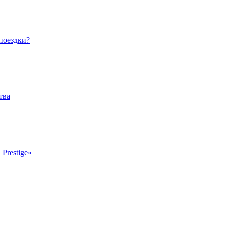
 поездки?
тва
Prestige»