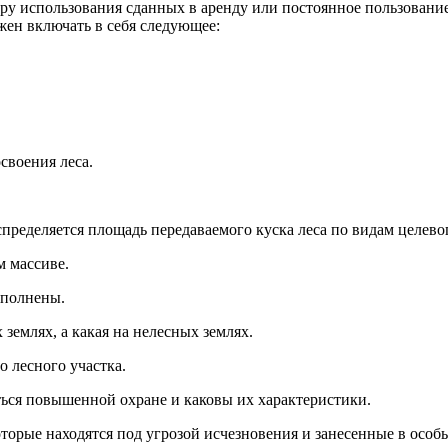
у использования сданных в аренду или постоянное пользование 
жен включать в себя следующее:
освоения леса.
аспределяется площадь передаваемого куска леса по видам целево
м массиве.
ыполнены.
 землях, а какая на нелесных землях.
 лесного участка.
ться повышенной охране и каковы их характеристики.
которые находятся под угрозой исчезновения и занесенные в осо