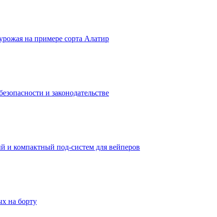
урожая на примере сорта Алатир
безопасности и законодательстве
ый и компактный под-систем для вейперов
х на борту