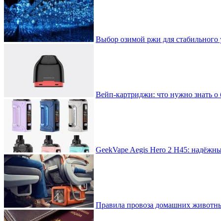
Выбор озимой ржи для стабильного 
Вейп-картриджи: что нужно знать о 
GeekVape Aegis Hero 2 H45: надёжн
Правила провоза домашних животны