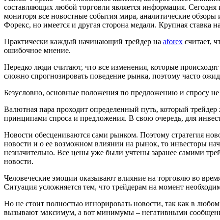
составляющих любой торговли является информация. Сегодня ин
мониторя все новостные события мира, аналитические обзоры 
Форекс, но имеется и другая сторона медали. Крупная ставка 
Практически каждый начинающий трейдер на
aforex
считает, ч
ошибочное мнение.
Нередко люди считают, что все изменения, которые происходят
сложно спрогнозировать поведение рынка, поэтому часто ожид
Безусловно, основные положения по предложению и спросу не 
Валютная пара проходит определенный путь, который трейдер 
принципами спроса и предложения. В свою очередь, для инвест
Новости обесцениваются сами рынком. Поэтому стратегия ново
новости и о ее возможном влиянии на рынок, то инвесторы на
незначительно. Все цены уже были учтены заранее самими тре
новости.
Человеческие эмоции оказывают влияние на торговлю во время
Ситуация усложняется тем, что трейдерам на момент необходимо
Но не стоит полностью игнорировать новости, так как в люб
вызывают максимум, а вот минимумы – негативными сообщен